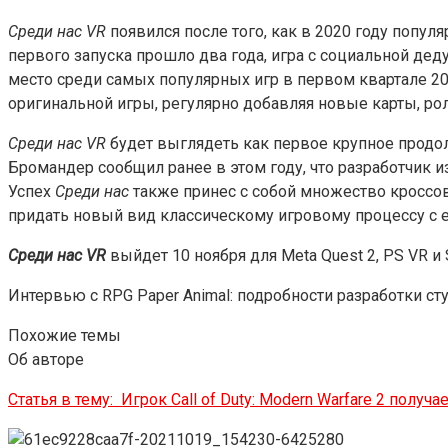
Среди нас
VR
появился после того, как в 2020 году популя
первого запуска прошло два года, игра с социальной дед
место среди самых популярных игр в первом квартале 202
оригинальной игры, регулярно добавляя новые карты, р
Среди нас VR
будет выглядеть как первое крупное продол
Бромандер сообщил ранее в этом году, что разработчик 
Успех
Среди нас
также принес с собой множество кроссо
придать новый вид классическому игровому процессу с е
Среди нас VR
выйдет 10 ноября для Meta Quest 2, PS VR и
Интервью с RPG Paper Animal: подробности разработки студ
Похожие темы
Об авторе
Статья в тему:
Игрок Call of Duty: Modern Warfare 2 полу