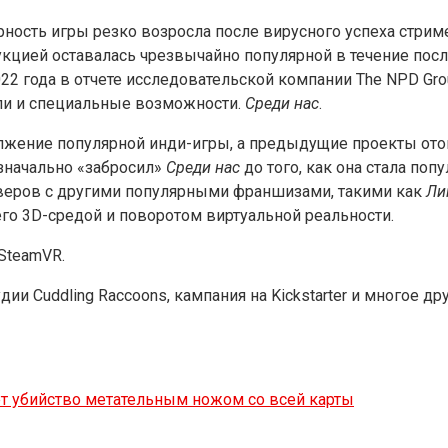
рность игры резко возросла после вирусного успеха стример
укцией оставалась чрезвычайно популярной в течение посл
2 года в отчете исследовательской компании The NPD Grou
оли и специальные возможности.
Среди нас
.
жение популярной инди-игры, а предыдущие проекты отошл
изначально «забросил»
Среди нас
до того, как она стала по
веров с другими популярными франшизами, такими как
Ли
го 3D-средой и поворотом виртуальной реальности.
 SteamVR.
ии Cuddling Raccoons, кампания на Kickstarter и многое др
чает убийство метательным ножом со всей карты