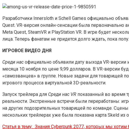
Разработчики Innersloth и Schell Games официально объя
Quest. VR-версия онлайн-сенсации была первоначально а
Meta Quest, SteamVR и PlayStation VR. В игре будет неск
лица. Теперь фанатам не придется долго ждать, пока попу
ИГРОВОЕ ВИДЕО ДНЯ
Среди нас
официально объявили дату выхода VR-версии и
месяца 10 ноября по цене 9,99 долларов. В VR-версии бу
«самозванцев» в группе. Новые задачи для товарищей п
игрового процесса виртуальной 3D-реальности.
Запуск трейлера для
Среди нас VR
показанный во время тр
реальности. Экстренные встречи были переработаны: игр
на других подозрительных товарищей по команде. Сцены
нескольких трейлерах уже была показана карта Skeld из
Статья в тему:
Знания Cyberpunk 2077, которых мы хотим 