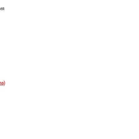
ия
ла)