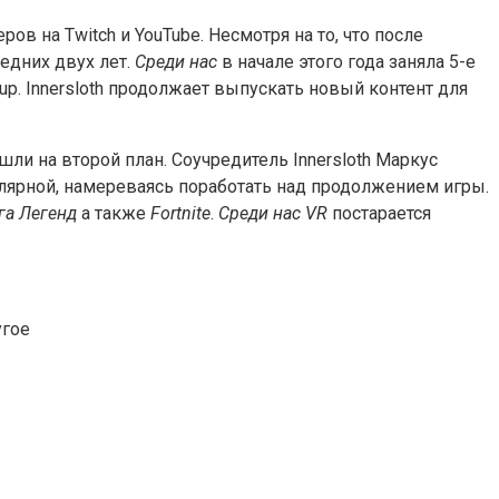
ов на Twitch и YouTube. Несмотря на то, что после
едних двух лет.
Среди нас
в начале этого года заняла 5-е
p. Innersloth продолжает выпускать новый контент для
и на второй план. Соучредитель Innersloth Маркус
пулярной, намереваясь поработать над продолжением игры.
га Легенд
а также
Fortnite
.
Среди нас VR
постарается
угое