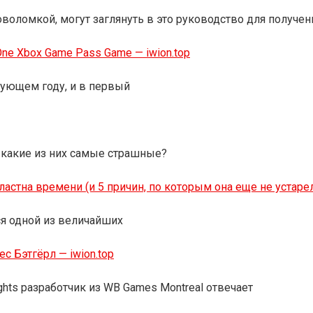
воломкой, могут заглянуть в это руководство для получен
One Xbox Game Pass Game — iwion.top
едующем году, и в первый
 какие из них самые страшные?
властна времени (и 5 причин, по которым она еще не устаре
тся одной из величайших
с Бэтгёрл — iwion.top
hts разработчик из WB Games Montreal отвечает