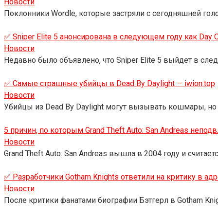
Новости
Поклонники Wordle, которые застряли с сегодняшней голо
✅ Sniper Elite 5 анонсирована в следующем году как Day 
Новости
Недавно было объявлено, что Sniper Elite 5 выйдет в сл
✅ Самые страшные убийцы в Dead By Daylight — iwion.top
Новости
Убийцы из Dead By Daylight могут вызывать кошмары, но
5 причин, по которым Grand Theft Auto: San Andreas непод
Новости
Grand Theft Auto: San Andreas вышла в 2004 году и считае
✅ Разработчики Gotham Knights ответили на критику в адре
Новости
После критики фанатами биографии Бэтгерл в Gotham Knig