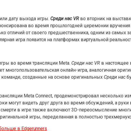
вили дату выхода игры.
Среди нас VR
во вторник на выставк
нонсирована во время прошлогодней церемонии вручения н
олько отличий от своего предшественника, одним из самых 
лярная игра появится на платформах виртуальной реальност
гры во время трансляции Meta.
Среди нас VR
в настоящее 
дет многопользовательская онлайн-игра, аналогичная ориги
о команде, созданные на основе оригинальных
Среди нас
бу
ансляции Meta Connect, продемонстрировал несколько из
оки могут видеть друг друга во время обсуждений, а руки
 смерти в игре также включают 3D-переосмысление многи
 оригинальной игры, переделанная в полностью трехмерную
больше в Edgerunners