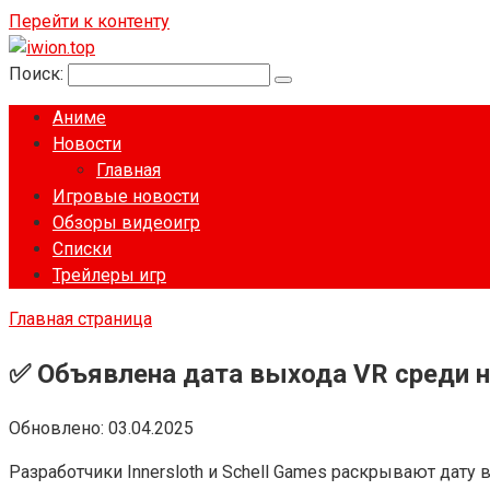
Перейти к контенту
Поиск:
Аниме
Новости
Главная
Игровые новости
Обзоры видеоигр
Списки
Трейлеры игр
Главная страница
✅ Объявлена ​​​​дата выхода VR среди н
Обновлено:
03.04.2025
Разработчики Innersloth и Schell Games раскрывают дату