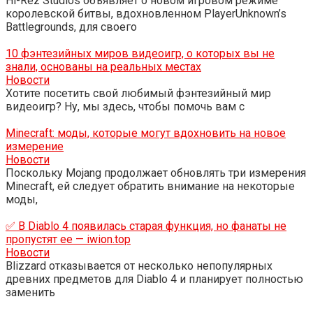
Hi-Rez Studios объявляет о новом игровом режиме
королевской битвы, вдохновленном PlayerUnknown’s
Battlegrounds, для своего
10 фэнтезийных миров видеоигр, о которых вы не
знали, основаны на реальных местах
Новости
Хотите посетить свой любимый фэнтезийный мир
видеоигр? Ну, мы здесь, чтобы помочь вам с
Minecraft: моды, которые могут вдохновить на новое
измерение
Новости
Поскольку Mojang продолжает обновлять три измерения
Minecraft, ей следует обратить внимание на некоторые
моды,
✅ В Diablo 4 появилась старая функция, но фанаты не
пропустят ее — iwion.top
Новости
Blizzard отказывается от несколько непопулярных
древних предметов для Diablo 4 и планирует полностью
заменить