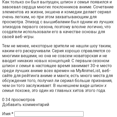
Как только он был выпущен,
шпион х семья
появился и
завоевал сердца многих поклонников аниме. Сочетание
элементов из жизни, экшена и комедии делает сериал
очень легким, но при этом захватывающим для
просмотра. Эпизод с вышибалами был одним из лучших
эпизодов первого сезона, поэтому вполне логично, что
создатели использовали его в качестве основы для
своей веб-игры.
Тем не менее, некоторые зрители не нашли шоу таким,
каким его раскручивали. Серия хорошо справляется со
многими вещами, но она не совсем новаторская и не
вводит никаких новых концепций. С первым сезоном
шпион х семья
в настоящее время занимает 30-е место
среди лучших аниме всех времен на MyAnimeList, веб-
сайте для рейтинга аниме и манги, есть много места для
обсуждения того, получил ли сериал больше признания,
чем он того заслуживает. В нынешнем виде
шпион х
семья
похоже, это один из главных хитов этого года.
0
34 просмотров
Добавить комментарий
Имя
*