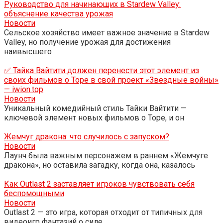
Руководство для начинающих в Stardew Valley:
объяснение качества урожая
Новости
Сельское хозяйство имеет важное значение в Stardew
Valley, но получение урожая для достижения
наивысшего
✅ Тайка Вайтити должен перенести этот элемент из
своих фильмов о Торе в свой проект «Звездные войны»
— iwion.top
Новости
Уникальный комедийный стиль Тайки Вайтити —
ключевой элемент новых фильмов о Торе, и он
Жемчуг дракона: что случилось с запуском?
Новости
Лаунч была важным персонажем в раннем «Жемчуге
дракона», но оставила загадку, когда она, казалось
Как Outlast 2 заставляет игроков чувствовать себя
беспомощными
Новости
Outlast 2 — это игра, которая отходит от типичных для
видеоигр фантазий о силе