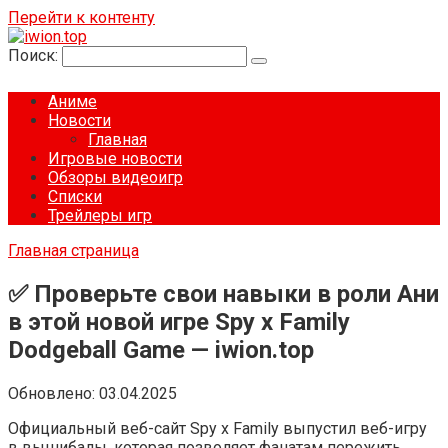
Перейти к контенту
Поиск:
Аниме
Новости
Главная
Игровые новости
Обзоры видеоигр
Списки
Трейлеры игр
Главная страница
✅ Проверьте свои навыки в роли Ани
в этой новой игре Spy x Family
Dodgeball Game — iwion.top
Обновлено:
03.04.2025
Официальный веб-сайт Spy x Family выпустил веб-игру
в вышибалы, которая позволяет фанатам пережить