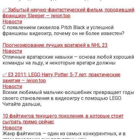
✅ Забытый научно-фантастический фильм, породивший
франшизу Sleeper — iwion.top
Новости
С появлением сиквелов Pitch Black и успешной
франшизы видеоигр, почему он не более известен?
Прогнозирование лучших вратарей в NHL 23
Новости
Отличные вратарские навыки — основа любой хорошей
команды на льду, и некоторые вратари должны
✅ E3 2011: LEGO Harry Potter, 5-7 лет, практические
занятия — iwion.top
Новости
Всеми любимый мальчик-волшебник превращает годы
своего становления в видеоигру с помощью LEGO.
Читайте дальше,
10 файтингов текущего поколения, в которые стоит
сыграть прямо сейчас
Новости
Жанр файтингов — один из самых конкурентных, и в