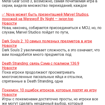
Metal Gear Solid 3, возможно, самая почитаемая игра в
серии, видела множество переизданий, каждое
✅ Nova может быть презентацией Marvel Studios,
похожей на Werewolf By Night — iwion.top
Новости
Нова, наконец, собирается присоединиться к MCU, но, по
слухам, Marvel Studios пойдет по пути,
Dark Souls 2: 10 самых полезных предметов в игре
Новости
Dark Souls 2 увеличивает сложность, а это означает, что
вам понадобится много предметов под
Death Stranding: связь Сэма с псалмом 136:9
Новости
Пока игроки продолжают просматривать
многочисленные пасхальные яйца и отсылки,
спрятанные в Death Stranding, одна
Покемон: 10 ошибок игроков, которые портят их игру
Новости
Игры с покемонами достаточно просты, но игроки все
же могут сделать неудачный выбор, который