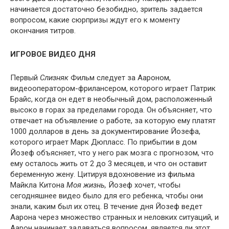
начинается достаточно безобидно, зритель задается
вопросом, какие сюрпризы ждут его к моменту
окончания титров.
ИГРОВОЕ ВИДЕО ДНЯ
Первый
Слизняк
Фильм следует за Аароном,
видеооператором-фрилансером, которого играет Патрик
Брайс, когда он едет в необычный дом, расположенный
высоко в горах за пределами города. Он объясняет, что
отвечает на объявление о работе, за которую ему платят
1000 долларов в день за документирование Йозефа,
которого играет Марк Дюпласс. По прибытии в дом
Йозеф объясняет, что у него рак мозга с прогнозом, что
ему осталось жить от 2 до 3 месяцев, и что он оставит
беременную жену. Цитируя вдохновение из фильма
Майкла Китона
Моя жизнь,
Йозеф хочет, чтобы
сегодняшнее видео было для его ребенка, чтобы они
знали, каким был их отец. В течение дня Йозеф ведет
Аарона через множество странных и неловких ситуаций, и
Аарон начинает задаваться вопросом, является ли этот