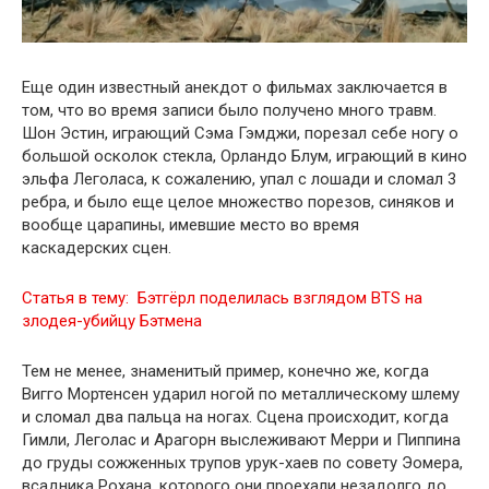
Еще один известный анекдот о фильмах заключается в
том, что во время записи было получено много травм.
Шон Эстин, играющий Сэма Гэмджи, порезал себе ногу о
большой осколок стекла, Орландо Блум, играющий в кино
эльфа Леголаса, к сожалению, упал с лошади и сломал 3
ребра, и было еще целое множество порезов, синяков и
вообще царапины, имевшие место во время
каскадерских сцен.
Статья в тему:
Бэтгёрл поделилась взглядом BTS на
злодея-убийцу Бэтмена
Тем не менее, знаменитый пример, конечно же, когда
Вигго Мортенсен ударил ногой по металлическому шлему
и сломал два пальца на ногах. Сцена происходит, когда
Гимли, Леголас и Арагорн выслеживают Мерри и Пиппина
до груды сожженных трупов урук-хаев по совету Эомера,
всадника Рохана, которого они проехали незадолго до