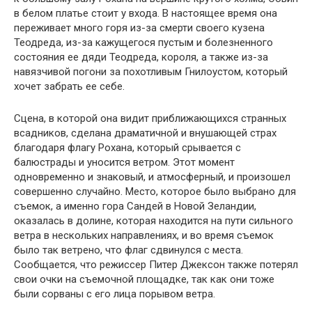
в белом платье стоит у входа. В настоящее время она
переживает много горя из-за смерти своего кузена
Теодреда, из-за кажущегося пустым и болезненного
состояния ее дяди Теодреда, короля, а также из-за
навязчивой погони за похотливым Гнилоустом, который
хочет забрать ее себе.
Сцена, в которой она видит приближающихся странных
всадников, сделана драматичной и внушающей страх
благодаря флагу Рохана, который срывается с
балюстрады и уносится ветром. Этот момент
одновременно и знаковый, и атмосферный, и произошел
совершенно случайно. Место, которое было выбрано для
съемок, а именно гора Сандей в Новой Зеландии,
оказалась в долине, которая находится на пути сильного
ветра в нескольких направлениях, и во время съемок
было так ветрено, что флаг сдвинулся с места.
Сообщается, что режиссер Питер Джексон также потерял
свои очки на съемочной площадке, так как они тоже
были сорваны с его лица порывом ветра.