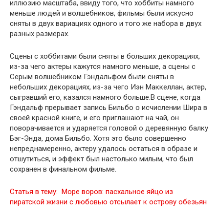
иллюзию масштаба, ввиду того, что хоббиты намного
меньше людей и волшебников, фильмы были искусно
сняты в двух вариациях одного и того же набора в двух
разных размерах.
Сцены с хоббитами были сняты в больших декорациях,
из-за чего актеры кажутся намного меньше, а сцены с
Серым волшебником Гэндальфом были сняты в
небольших декорациях, из-за чего Иэн Маккеллан, актер,
сыгравший его, казался намного больше.В сцене, когда
Гэндальф прерывает запись Бильбо о исчислении Шира в
своей красной книге, и его приглашают на чай, он
поворачивается и ударяется головой о деревянную балку
Бэг-Энда, дома Бильбо. Хотя это было совершенно
непреднамеренно, актеру удалось остаться в образе и
отшутиться, и эффект был настолько милым, что был
сохранен в финальном фильме.
Статья в тему:
Море воров: пасхальное яйцо из
пиратской жизни с любовью отсылает к острову обезьян