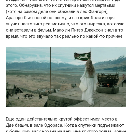
этого. Обнаружив, что их спутники кажутся мертвыми
(хотя на самом деле они сбежали в лес Фангорн),
Арагорн бьет ногой по шлему, и его крик боли и горя
звучит настолько реалистично, что это вырезка, которую
они вставили в фильм. Мало ли Питер Джексон знал в то
время, что это звучало так реально по какой-то причине.
Еще один действительно крутой эффект имел место в
Две башни
, в зале Эдораса. Когда спутники подъезжают
к большому залу Рохана на вершине крутого холма, Эовин