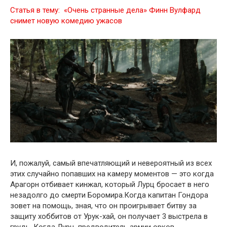
Статья в тему:
«Очень странные дела» Финн Вулфард
снимет новую комедию ужасов
И, пожалуй, самый впечатляющий и невероятный из всех
этих случайно попавших на камеру моментов — это когда
Арагорн отбивает кинжал, который Лурц бросает в него
незадолго до смерти Боромира.Когда капитан Гондора
зовет на помощь, зная, что он проигрывает битву за
защиту хоббитов от Урук-хай, он получает 3 выстрела в