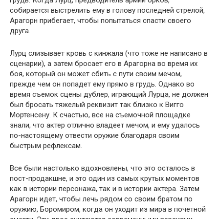
грудь. Когда Лурц, предводитель армии орков,
собирается выстрелить ему в голову последней стрелой,
Арагорн прибегает, чтобы попытаться спасти своего
друга.
Лурц слизывает кровь с кинжала (что тоже не написано в
сценарии), а затем бросает его в Арагорна во время их
боя, который он может сбить с пути своим мечом,
прежде чем он попадет ему прямо в грудь. Однако во
время съемок сцены дублер, играющий Лурца, не должен
был бросать тяжелый реквизит так близко к Вигго
Мортенсену. К счастью, все на съемочной площадке
знали, что актер отлично владеет мечом, и ему удалось
по-настоящему отвести оружие благодаря своим
быстрым рефлексам.
Все были настолько вдохновлены, что это осталось в
пост-продакшне, и это один из самых крутых моментов
как в истории персонажа, так и в истории актера. Затем
Арагорн идет, чтобы лечь рядом со своим братом по
оружию, Боромиром, когда он уходит из мира в почетной