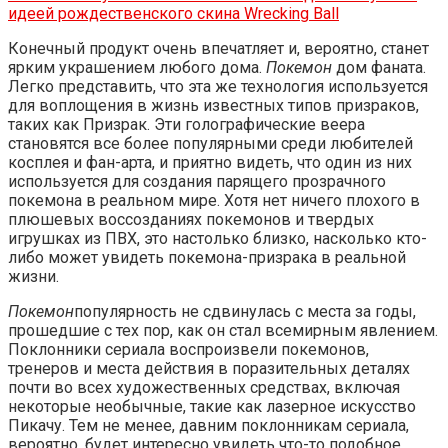
идеей рождественского скина Wrecking Ball
Конечный продукт очень впечатляет и, вероятно, станет
ярким украшением любого дома.
Покемон
дом фаната.
Легко представить, что эта же технология используется
для воплощения в жизнь известных типов призраков,
таких как Призрак. Эти голографические веера
становятся все более популярными среди любителей
косплея и фан-арта, и приятно видеть, что один из них
используется для создания парящего прозрачного
покемона в реальном мире. Хотя нет ничего плохого в
плюшевых воссозданиях покемонов и твердых
игрушках из ПВХ, это настолько близко, насколько кто-
либо может увидеть покемона-призрака в реальной
жизни.
Покемон
популярность не сдвинулась с места за годы,
прошедшие с тех пор, как он стал всемирным явлением.
Поклонники сериала воспроизвели покемонов,
тренеров и места действия в поразительных деталях
почти во всех художественных средствах, включая
некоторые необычные, такие как лазерное искусство
Пикачу. Тем не менее, давним поклонникам сериала,
вероятно, будет интересно увидеть что-то подобное.