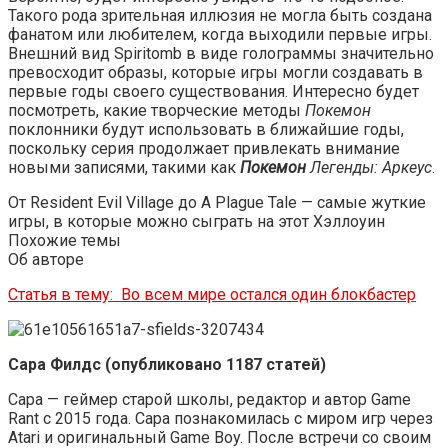
Такого рода зрительная иллюзия не могла быть создана
фанатом или любителем, когда выходили первые игры.
Внешний вид Spiritomb в виде голограммы значительно
превосходит образы, которые игры могли создавать в
первые годы своего существования. Интересно будет
посмотреть, какие творческие методы
Покемон
поклонники будут использовать в ближайшие годы,
поскольку серия продолжает привлекать внимание
новыми записями, такими как
Покемон
Легенды: Аркеус
.
От Resident Evil Village до A Plague Tale — самые жуткие
игры, в которые можно сыграть на этот Хэллоуин
Похожие темы
Об авторе
Статья в тему:
Во всем мире остался один блокбастер
Сара Филдс (опубликовано 1187 статей)
Сара — геймер старой школы, редактор и автор Game
Rant с 2015 года. Сара познакомилась с миром игр через
Atari и оригинальный Game Boy. После встречи со своим