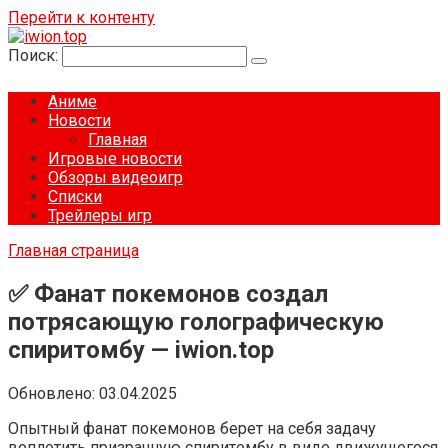
Перейти к контенту
Поиск:
Аниме
Новости
Главная
Игровые новости
Обзоры видеоигр
Списки
Трейлеры игр
Главная страница
✅ Фанат покемонов создал
потрясающую голографическую
спиритомбу — iwion.top
Обновлено:
03.04.2025
Опытный фанат покемонов берет на себя задачу
воплотить призрачную спиритомбу в виде движущегося