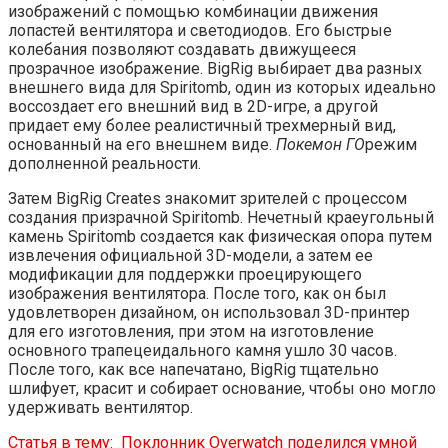
изображений с помощью комбинации движения
лопастей вентилятора и светодиодов. Его быстрые
колебания позволяют создавать движущееся
прозрачное изображение. BigRig выбирает два разных
внешнего вида для Spiritomb, один из которых идеально
воссоздает его внешний вид в 2D-игре, а другой
придает ему более реалистичный трехмерный вид,
основанный на его внешнем виде.
Покемон ГО
режим
дополненной реальности.
Затем BigRig Creates знакомит зрителей с процессом
создания призрачной Spiritomb. Нечетный краеугольный
камень Spiritomb создается как физическая опора путем
извлечения официальной 3D-модели, а затем ее
модификации для поддержки проецирующего
изображения вентилятора. После того, как он был
удовлетворен дизайном, он использовал 3D-принтер
для его изготовления, при этом на изготовление
основного трапецеидального камня ушло 30 часов.
После того, как все напечатано, BigRig тщательно
шлифует, красит и собирает основание, чтобы оно могло
удерживать вентилятор.
Статья в тему:
Поклонник Overwatch поделился умной