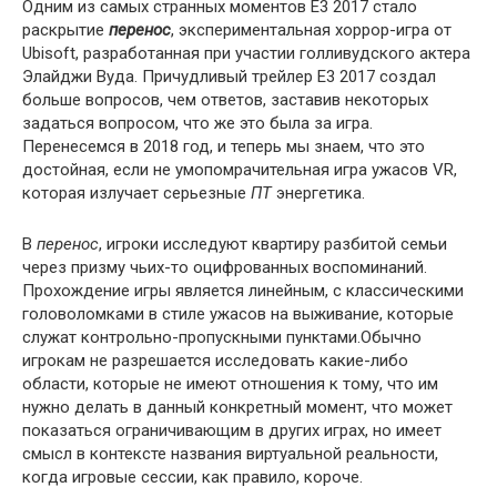
Одним из самых странных моментов E3 2017 стало
раскрытие
перенос
, экспериментальная хоррор-игра от
Ubisoft, разработанная при участии голливудского актера
Элайджи Вуда. Причудливый трейлер E3 2017 создал
больше вопросов, чем ответов, заставив некоторых
задаться вопросом, что же это была за игра.
Перенесемся в 2018 год, и теперь мы знаем, что это
достойная, если не умопомрачительная игра ужасов VR,
которая излучает серьезные
ПТ
энергетика.
В
перенос
, игроки исследуют квартиру разбитой семьи
через призму чьих-то оцифрованных воспоминаний.
Прохождение игры является линейным, с классическими
головоломками в стиле ужасов на выживание, которые
служат контрольно-пропускными пунктами.Обычно
игрокам не разрешается исследовать какие-либо
области, которые не имеют отношения к тому, что им
нужно делать в данный конкретный момент, что может
показаться ограничивающим в других играх, но имеет
смысл в контексте названия виртуальной реальности,
когда игровые сессии, как правило, короче.