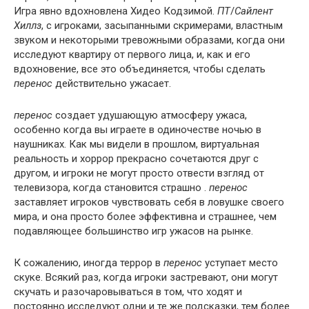
Игра явно вдохновлена ​​Хидео Кодзимой.
ПТ
/
Сайлент
Хиллз
, с игроками, засыпанными скримерами, властным
звуком и некоторыми тревожными образами, когда они
исследуют квартиру от первого лица, и, как и его
вдохновение, все это объединяется, чтобы сделать
перенос
действительно ужасает.
перенос
создает удушающую атмосферу ужаса,
особенно когда вы играете в одиночестве ночью в
наушниках. Как мы видели в прошлом, виртуальная
реальность и хоррор прекрасно сочетаются друг с
другом, и игроки не могут просто отвести взгляд от
телевизора, когда становится страшно .
перенос
заставляет игроков чувствовать себя в ловушке своего
мира, и она просто более эффективна и страшнее, чем
подавляющее большинство игр ужасов на рынке.
К сожалению, иногда террор в
перенос
уступает место
скуке. Всякий раз, когда игроки застревают, они могут
скучать и разочаровываться в том, что ходят и
постоянно исследуют одни и те же подсказки, тем более