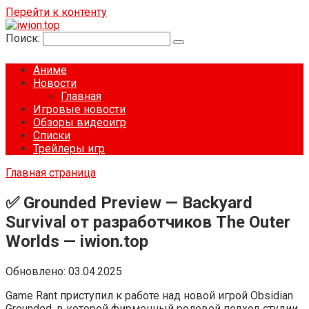
Перейти к контенту
Поиск:
Аниме
Новости
Главная
Игровые новости
Обзоры видеоигр
Списки
Трейлеры игр
Главная страница
✅ Grounded Preview — Backyard
Survival от разработчиков The Outer
Worlds — iwion.top
Обновлено:
03.04.2025
Game Rant приступил к работе над новой игрой Obsidian
Grounded, в которой фирменный ролевой подход студии