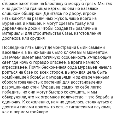
отбрасывают тень на блестящую мокрую грязь. Мы так
и не достигли границы карты, но она не казалась
слишком обширной. Двигаясь по двору, игроки
натыкаются на различных жуков, чаще всего на
муравьев и клещей, и могут срезать траву или
деревянные доски, чтобы создавать различные
материалы для строительства базы, изготовления
доспехов или оружия.
Последние пять минут демонстрации были самыми
веселыми, а выживание было ключевым моментом.
Заземлен
имеет аналогичную особенность
Умирающий
свет
где ночью гораздо опаснее, а враги намного
агрессивнее. Почти бесконечная орда муравьев начала
роиться на базе со всех сторон, вынуждая цель быть
комбинацией борьбы с муравьями и одновременным
сбором травянистых растений для восстановления
разрушенных стен. Муравьев самих по себе легко
победить, но они могут быстро сокрушить, и мы
обнаружили, что их огромное количество – это борьба в
одиночку. К сожалению, нам не довелось столкнуться с
другими типами врагов, то есть с гигантскими пауками,
как в первом трейлере.