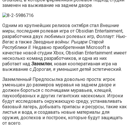
заменен на выживание на заднем дворе.
Одним из крупнейших релизов октября стал
Внешние
миры
, последняя ролевая игра от Obsidian Entertainment,
разработчика двух любимых ролевых игр,
Фоллаут: Нью-
Вегас
а также
Звездные войны: Рыцари Старой
Республики II
. Недавно приобретенная Microsoft в
качестве новой студии Xbox, Obsidian Entertainment имеет
несколько команд разработчиков, и одна из них
работает над
Заземлен
, новая кооперативная игра на
выживание с
Дорогая, я уменьшил детей
эстетический.
Заземленный
Предпосылка довольно проста: игрок
уменьшен до размеров муравья на заднем дворе и
должен бороться с полчищами муравьев, клещей,
паукообразных и других гигантских насекомых. Игроки
будут исследовать окружающую среду, устанавливать
базовый лагерь, добывать припасы и ресурсы, такие как
листья и вода, и создавать новые материалы для
оружия, доспехов и построек, которые будут защищать
от всего.