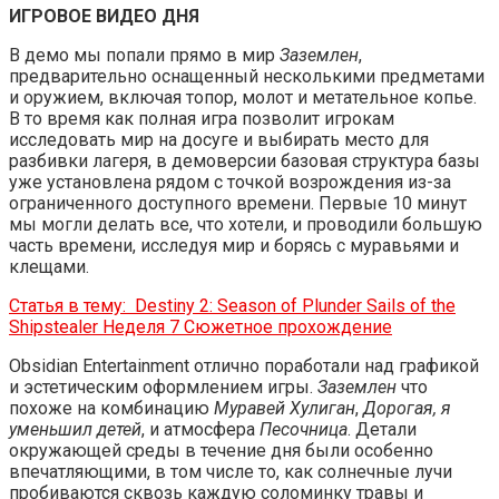
ИГРОВОЕ ВИДЕО ДНЯ
В демо мы попали прямо в мир
Заземлен
,
предварительно оснащенный несколькими предметами
и оружием, включая топор, молот и метательное копье.
В то время как полная игра позволит игрокам
исследовать мир на досуге и выбирать место для
разбивки лагеря, в демоверсии базовая структура базы
уже установлена ​​рядом с точкой возрождения из-за
ограниченного доступного времени. Первые 10 минут
мы могли делать все, что хотели, и проводили большую
часть времени, исследуя мир и борясь с муравьями и
клещами.
Статья в тему:
Destiny 2: Season of Plunder Sails of the
Shipstealer Неделя 7 Сюжетное прохождение
Obsidian Entertainment отлично поработали над графикой
и эстетическим оформлением игры.
Заземлен
что
похоже на комбинацию
Муравей Хулиган
,
Дорогая, я
уменьшил детей
, и атмосфера
Песочница
. Детали
окружающей среды в течение дня были особенно
впечатляющими, в том числе то, как солнечные лучи
пробиваются сквозь каждую соломинку травы и