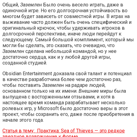
Общий,
Заземлен
Было очень весело играть, даже в
одиночной игре. Но его долгосрочная устойчивость во
многом будет зависеть от совместной игры. В играх на
выживание часто должен быть очень специфический и
оригинальный крючок, чтобы удерживать игроков в
долгосрочной перспективе, иначе люди перейдут к
следующему. Самый большой комплимент, который мы
могли бы сделать, это сказать, что очевидно, что
Заземлен
сделана небольшой командой, но у нее
достаточно сердца, как и у любой другой игры,
созданной студией.
Obsidian Entertainment доказала свой талант и потенциал
в качестве разработчика более чем достаточно раз,
чтобы поставить
Заземлен
на радаре людей,
основанном только на их имени.
Внешние миры
была
выпущена с восторженными отзывами, и хотя в
настоящее время команда разрабатывает несколько
ролевых игр, у Microsoft было достаточно веры в этот
проект, чтобы сохранить его, даже после приобретения в
начале этого года.
Статья в тему:
Практика: Sea of ​​Thieves — это редкое
звездное возвращение к форме