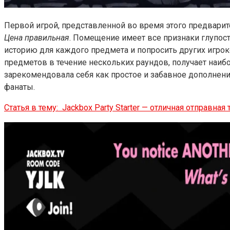
Первой игрой, представленной во время этого предварите
Цена правильная
. Помещение имеет все признаки глупос
историю для каждого предмета и попросить других игрок
предметов в течение нескольких раундов, получает наиб
зарекомендовала себя как простое и забавное дополнен
фанаты.
Статья в тему:
Jackbox Party Starter — отличная отправная