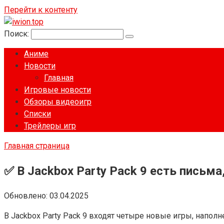
Перейти к контенту
Поиск:
Аниме
Новости
Главная
Игровые новости
Обзоры видеоигр
Списки
Трейлеры игр
Главная страница
✅ В Jackbox Party Pack 9 есть письма,
Обновлено:
03.04.2025
В Jackbox Party Pack 9 входят четыре новые игры, нап