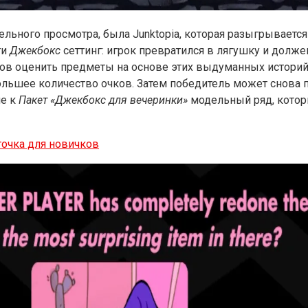
льного просмотра, была Junktopia, которая разыгрывается 
ти
Джекбокс
сеттинг: игрок превратился в лягушку и долже
ов оценить предметы на основе этих выдуманных историй.
ольшее количество очков. Затем победитель может снова п
ие к
Пакет «Джекбокс для вечеринки»
модельный ряд, котор
 точка для новичков