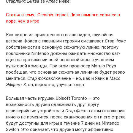
Старлинк: Битва за Атлас
ниже:
Статья в тему:
Genshin Impact: Лиза намного сильнее в
лоре, чем в игре
Как видно из приведенного выше видео, случайная
встреча Фокса с главными героями смешивает
Стар Фокс
собственности в основную сюжетную линию, поэтому
поклонники Nintendo должны ожидать множество кат-
сцен на протяжении всей основной игры с участием
культовой команды. При этом продюсер Мэтью Роуз
пообещал, что основная сюжетная линия не будет резко
меняться.
Стар Фокс
включение – но, как и Явик в
Масс
Эффект 3
, он, вероятно, улучшит опыт.
Большая часть игрушек Ubisoft Toronto — это
возможность друзей одалживать друг другу
периферийные устройства и
Стар Фокс
в этом отношении
ничего не изменится: после сканирования он и его стрела
будут доступны для игры в течение 7 дней на Nintendo
Switch. Это означает, что друзья могут эффективно