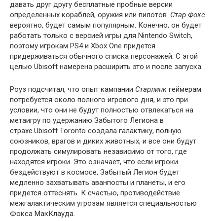
давать друг другу бесплатные пробные версии
определенных кораблей, оружия или пилотов.
Стар Фокс
вероятно, будет самым популярным. Конечно, он будет
работать только с версией игры для Nintendo Switch,
поэтому игрокам PS4 и Xbox One придется
придерживаться обычного списка персонажей. С этой
целью Ubisoft намерена расширить это и после запуска.
Роуз подсчитал, что опыт кампании
Старлинк
геймерам
потребуется около полного игрового дня, и это при
условии, что они не будут полностью отвлекаться на
метаигру по удержанию Забытого Легиона в
страхе.Ubisoft Toronto создала галактику, полную
союзников, врагов и диких животных, и все они будут
продолжать симулировать независимо от того, где
находятся игроки. Это означает, что если игроки
бездействуют в космосе, Забытый Легион будет
медленно захватывать аванпосты и планеты, и его
придется оттеснять. К счастью, противодействие
межгалактическим угрозам является специальностью
Фокса МакКлауда.