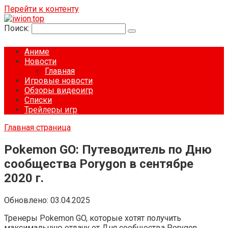
Перейти к контенту
Поиск:
Аниме
Новости
Главная
Игровые новости
Обзоры видеоигр
Списки
Трейлеры игр
Главная страница
Pokemon GO: Путеводитель по Дню
сообщества Porygon в сентябре
2020 г.
Обновлено:
03.04.2025
Тренеры Pokemon GO, которые хотят получить
максимальную отдачу от Дня сообщества Porygon,