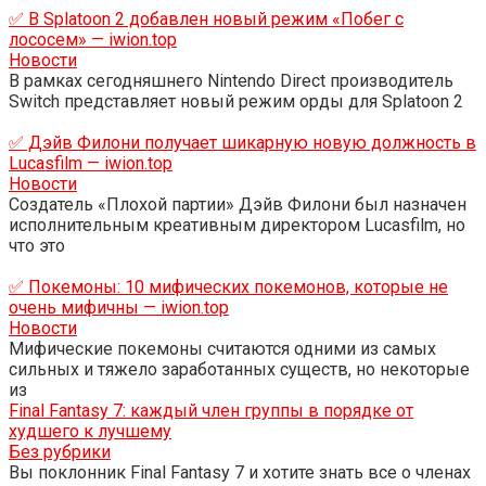
✅ В Splatoon 2 добавлен новый режим «Побег с
лососем» — iwion.top
Новости
В рамках сегодняшнего Nintendo Direct производитель
Switch представляет новый режим орды для Splatoon 2
✅ Дэйв Филони получает шикарную новую должность в
Lucasfilm — iwion.top
Новости
Создатель «Плохой партии» Дэйв Филони был назначен
исполнительным креативным директором Lucasfilm, но
что это
✅ Покемоны: 10 мифических покемонов, которые не
очень мифичны — iwion.top
Новости
Мифические покемоны считаются одними из самых
сильных и тяжело заработанных существ, но некоторые
из
Final Fantasy 7: каждый член группы в порядке от
худшего к лучшему
Без рубрики
Вы поклонник Final Fantasy 7 и хотите знать все о членах