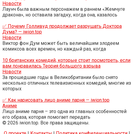
Новости
Лаунч была важным персонажем в раннем «Жемчуге
дракона», но оставила загадку, когда она, казалось
✅ Почему Голливуд продолжает разрушать Доктора
Дума? — iwion.top
Новости
Виктор фон Дум может быть величайшим злодеем
комиксов всех времен, но каждый раз, когда
10 британских комедий, которые стоит посмотреть, если
вам понравилась Теория большого взрыва
Новости
За прошедшие годы в Великобритании было снято
несколько отличных телевизионных комедий, многие из
которых
✅ Как нарисовать лицо аниме парня — iwion.top
Аниме
Лицо аниме парня – это одна из главных особенностей
его образа, которая помогает передать
© 2026 iwion.top. Все права защищены.
О проекте
|
Контакты
|
Политика конфиденциальности
|