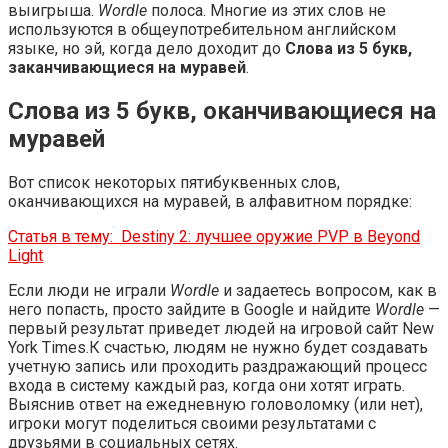
выигрыша.
Wordle
полоса. Многие из этих слов не
используются в общеупотребительном английском
языке, но эй, когда дело доходит до
Слова из 5 букв,
заканчивающиеся на муравей
.
Слова из 5 букв, оканчивающиеся на
муравей
Вот список некоторых пятибуквенных слов,
оканчивающихся на муравей, в алфавитном порядке:
Статья в тему:
Destiny 2: лучшее оружие PVP в Beyond
Light
Если люди не играли
Wordle
и задаетесь вопросом, как в
него попасть, просто зайдите в Google и найдите
Wordle
—
первый результат приведет людей на игровой сайт New
York Times.К счастью, людям не нужно будет создавать
учетную запись или проходить раздражающий процесс
входа в систему каждый раз, когда они хотят играть.
Выяснив ответ на ежедневную головоломку (или нет),
игроки могут поделиться своими результатами с
друзьями в социальных сетях.