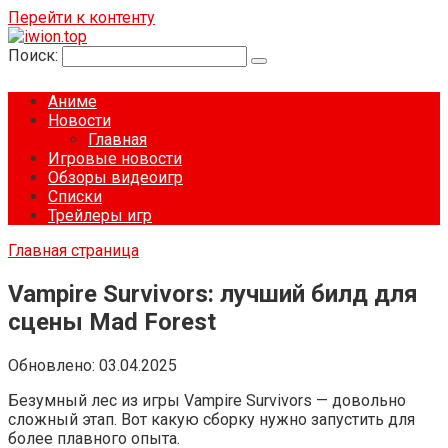
Перейти к контенту
Поиск:
Аниме
Новости
Главная
Игровые новости
Обзоры видеоигр
Списки
Трейлеры игр
Главная страница
Vampire Survivors: лучший билд для
сцены Mad Forest
Обновлено:
03.04.2025
Безумный лес из игры Vampire Survivors — довольно
сложный этап. Вот какую сборку нужно запустить для
более плавного опыта.