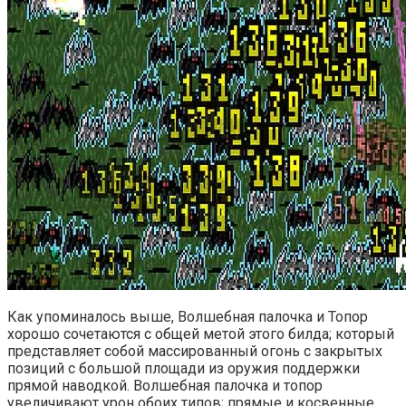
Как упоминалось выше, Волшебная палочка и Топор
хорошо сочетаются с общей метой этого билда; который
представляет собой массированный огонь с закрытых
позиций с большой площади из оружия поддержки
прямой наводкой. Волшебная палочка и топор
увеличивают урон обоих типов; прямые и косвенные.