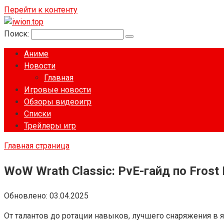
Перейти к контенту
Поиск:
Аниме
Новости
Главная
Игровые новости
Обзоры видеоигр
Списки
Трейлеры игр
Главная страница
WoW Wrath Classic: PvE-гайд по Frost 
Обновлено:
03.04.2025
От талантов до ротации навыков, лучшего снаряжения в яче