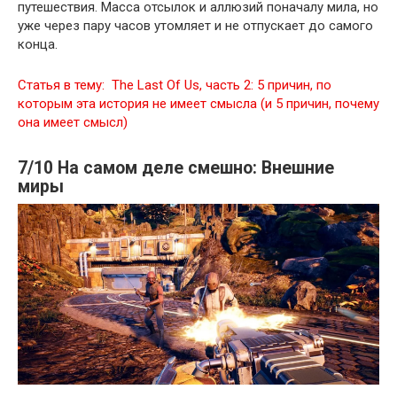
путешествия. Масса отсылок и аллюзий поначалу мила, но
уже через пару часов утомляет и не отпускает до самого
конца.
Статья в тему:
The Last Of Us, часть 2: 5 причин, по
которым эта история не имеет смысла (и 5 причин, почему
она имеет смысл)
7/10 На самом деле смешно: Внешние
миры