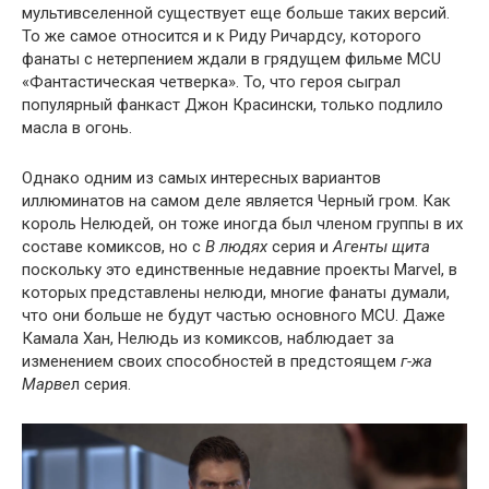
мультивселенной существует еще больше таких версий.
То же самое относится и к Риду Ричардсу, которого
фанаты с нетерпением ждали в грядущем фильме MCU
«Фантастическая четверка». То, что героя сыграл
популярный фанкаст Джон Красински, только подлило
масла в огонь.
Однако одним из самых интересных вариантов
иллюминатов на самом деле является Черный гром. Как
король Нелюдей, он тоже иногда был членом группы в их
составе комиксов, но с
В людях
серия и
Агенты щита
поскольку это единственные недавние проекты Marvel, в
которых представлены нелюди, многие фанаты думали,
что они больше не будут частью основного MCU. Даже
Камала Хан, Нелюдь из комиксов, наблюдает за
изменением своих способностей в предстоящем
г-жа
Марве
л серия.