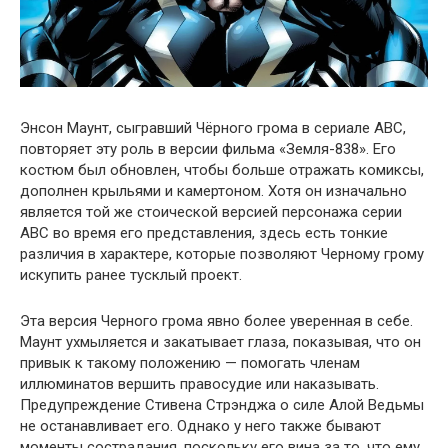
Энсон Маунт, сыгравший Чёрного грома в сериале ABC,
повторяет эту роль в версии фильма «Земля-838». Его
костюм был обновлен, чтобы больше отражать комиксы,
дополнен крыльями и камертоном. Хотя он изначально
является той же стоической версией персонажа серии
ABC во время его представления, здесь есть тонкие
различия в характере, которые позволяют Черному грому
искупить ранее тусклый проект.
Эта версия Черного грома явно более уверенная в себе.
Маунт ухмыляется и закатывает глаза, показывая, что он
привык к такому положению — помогать членам
иллюминатов вершить правосудие или наказывать.
Предупреждение Стивена Стрэнджа о силе Алой Ведьмы
не останавливает его. Однако у него также бывают
моменты сострадания, поскольку его вина за то, что ему