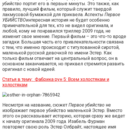
убийство
портит его в первые минуты. Это также, как
правило, лучший фильм, который служит твердой
лакмусовой бумажкой для приквела. Аспекты
Первое
УБИЙСТВО
интересная история не будет особенно
примечательной для тех, кто не видел оригинала, и
любой, кому не понравился триллер 2009 года, не
изменит свое мнение. Первый фильм – это что-то вроде
загадки. Большая часть его привлекательности связана
с тем, что именно происходит с титулованной сиротой,
маленькой русской девочкой по имени Эстер. Как
только фильм отвечает на центральный вопрос, он в
основном заканчивается, но приквел стремится развить
оригинал с новой идеей.
Статья в тему:
Фабрика рун 5: Всем холостякам и
холостякам
Несмотря на название, сюжет
Первое убийство
не
изображает первое убийство маленькой Эстер. Вместо
этого он рассказывает историю, которая сразу же ведет
к началу оригинала 2009 года. Изабель Фурман
повторяет свою роль Эстер Олбрайт, настоящее имя