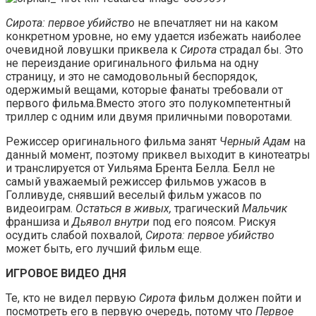
Сирота: первое убийство
не впечатляет ни на каком
конкретном уровне, но ему удается избежать наиболее
очевидной ловушки приквела к
Сирота
страдал бы. Это
не переиздание оригинального фильма на одну
страницу, и это не самодовольный беспорядок,
одержимый вещами, которые фанаты требовали от
первого фильма.Вместо этого это полукомпетентный
триллер с одним или двумя приличными поворотами.
Режиссер оригинального фильма занят
Черный Адам
на
данный момент, поэтому приквел выходит в кинотеатры
и транслируется от Уильяма Брента Белла. Белл не
самый уважаемый режиссер фильмов ужасов в
Голливуде, снявший веселый фильм ужасов по
видеоиграм.
Остаться в живых,
трагический
Мальчик
франшиза и
Дьявол внутри
под его поясом. Рискуя
осудить слабой похвалой,
Сирота: первое убийство
может быть, его лучший фильм еще.
ИГРОВОЕ ВИДЕО ДНЯ
Те, кто не видел первую
Сирота
фильм должен пойти и
посмотреть его в первую очередь, потому что
Первое