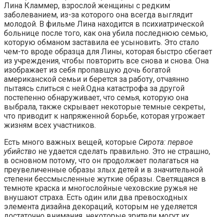
Лина Кламмер, взрослой женщины с редким
заболеванием, из-за которого она всегда выглядит
молодой. В фильме Лина находится в психиатрической
больнице после того, как она убила последнюю семью,
которую обманом заставила ее усыновить. Это стало
чем-то вроде образца для Лины, которая быстро сбегает
из учреждения, чтобы повторить все снова и снова. Она
изображает из себя пропавшую дочь богатой
американской семьи и берется за работу, отчаянно
пытаясь слиться с ней.Одна катастрофа за другой
постепенно обнаруживает, что семья, которую она
выбрала, также скрывает некоторые темные секреты,
что приводит к напряженной борьбе, которая угрожает
жизням всех участников.
Есть много важных вещей, которые
Сирота: первое
убийство
не удается сделать правильно. Это не страшно,
в основном потому, что он продолжает полагаться на
преувеличенные образы злых детей и в значительной
степени бессмысленные жуткие образы. Светящаяся в
темноте краска и многослойные чеховские ружья не
внушают страха. Есть один или два превосходных
элемента дизайна декораций, которым не уделяется
достаточно внимания, некоторые зрители могут их