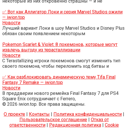
некоторые из них откровенно страшны — и не
✅ Вот как Аллигатор Локи и серия Marvel Studios ожили
— iwion.top
Новости
Лучший вариант Локи в шоу Marvel Studios и Disney Plus
обязан своим появлением некоторым
Pokemon Scarlet & Violet: 8 покемонов, которые могут
извлечь выгоду из терасталлизации
Новости
С Terastallizing игроки покемонов смогут изменить тип
своего покемона, чтобы переломить ход битвы и
✅ Как разблокировать динамическую тему Tifa Final
Fantasy 7 Remake — iwion.top
Новости
В преддверии нового ремейка Final Fantasy 7 для PS4
Square Enix сотрудничает с Ferrero,
© 2026 iwion.top. Все права защищены.
О проекте
|
Контакты
|
Политика конфиденциальности
|
Пользовательское соглашение
|
Отказ от
ответственности
|
Редакционная политика
|
Cookie