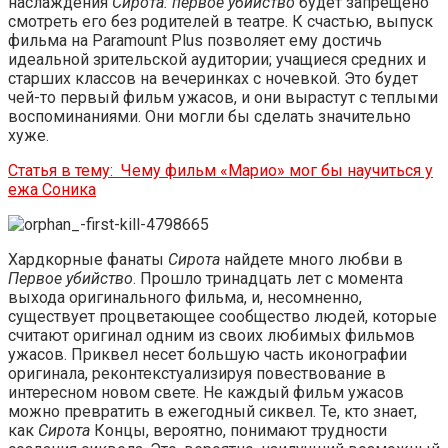
наслаждения
Сирота: первое убийство
будет запрещено
смотреть его без родителей в театре. К счастью, выпуск
фильма на Paramount Plus позволяет ему достичь
идеальной зрительской аудитории; учащиеся средних и
старших классов на вечеринках с ночевкой. Это будет
чей-то первый фильм ужасов, и они вырастут с теплыми
воспоминаниями. Они могли бы сделать значительно
хуже.
Статья в тему:
Чему фильм «Марио» мог бы научиться у
ежа Соника
Хардкорные фанаты
Сирота
найдете много любви в
Первое убийство
. Прошло тринадцать лет с момента
выхода оригинального фильма, и, несомненно,
существует процветающее сообщество людей, которые
считают оригинал одним из своих любимых фильмов
ужасов. Приквел несет большую часть иконографии
оригинала, реконтекстуализируя повествование в
интересном новом свете. Не каждый фильм ужасов
можно превратить в ежегодный сиквел. Те, кто знает,
как
Сирота
Концы, вероятно, понимают трудности