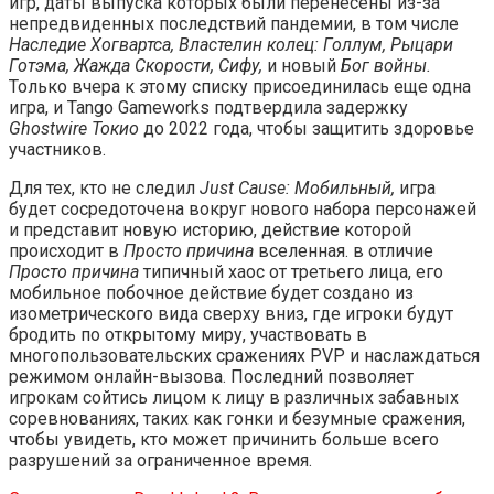
игр, даты выпуска которых были перенесены из-за
непредвиденных последствий пандемии, в том числе
Наследие Хогвартса, Властелин колец: Голлум, Рыцари
Готэма,
Жажда Скорости,
Сифу,
и новый
Бог войны.
Только вчера к этому списку присоединилась еще одна
игра, и Tango Gameworks подтвердила задержку
Ghostwire Токио
до 2022 года, чтобы защитить здоровье
участников.
Для тех, кто не следил
Just Cause: Мобильный,
игра
будет сосредоточена вокруг нового набора персонажей
и представит новую историю, действие которой
происходит в
Просто причина
вселенная. в отличие
Просто причина
типичный хаос от третьего лица, его
мобильное побочное действие будет создано из
изометрического вида сверху вниз, где игроки будут
бродить по открытому миру, участвовать в
многопользовательских сражениях PVP и наслаждаться
режимом онлайн-вызова. Последний позволяет
игрокам сойтись лицом к лицу в различных забавных
соревнованиях, таких как гонки и безумные сражения,
чтобы увидеть, кто может причинить больше всего
разрушений за ограниченное время.