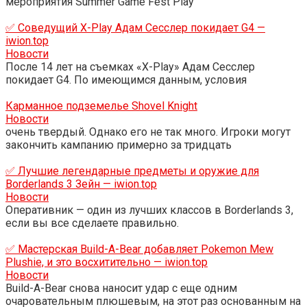
мероприятия Summer Game Fest Play
✅ Соведущий X-Play Адам Сесслер покидает G4 —
iwion.top
Новости
После 14 лет на съемках «X-Play» Адам Сесслер
покидает G4. По имеющимся данным, условия
Карманное подземелье Shovel Knight
Новости
очень твердый. Однако его не так много. Игроки могут
закончить кампанию примерно за тридцать
✅ Лучшие легендарные предметы и оружие для
Borderlands 3 Зейн — iwion.top
Новости
Оперативник — один из лучших классов в Borderlands 3,
если вы все сделаете правильно.
✅ Мастерская Build-A-Bear добавляет Pokemon Mew
Plushie, и это восхитительно — iwion.top
Новости
Build-A-Bear снова наносит удар с еще одним
очаровательным плюшевым, на этот раз основанным на