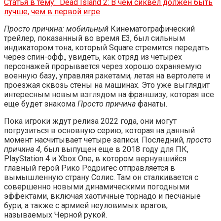
Статья в тему:
Dead Island 2: В чем сиквел должен быть
лучше, чем в первой игре
Просто причина: мобильный
Кинематографический
трейлер, показанный во время E3, был сильным
индикатором тона, который Square стремится передать
через спин-офф.
,
увидеть, как отряд из четырех
персонажей прорывается через хорошо охраняемую
военную базу, управляя ракетами, летая на вертолете и
проезжая сквозь стены на машинах. Это уже выглядит
интересным новым взглядом на франшизу, которая все
еще будет знакома
Просто причина
фанаты.
Пока игроки ждут релиза 2022 года, они могут
погрузиться в основную серию, которая на данный
момент насчитывает четыре записи. Последний,
просто
причина 4,
был выпущен еще в 2018 году для ПК,
PlayStation 4 и Xbox One, в котором вернувшийся
главный герой Рико Родригес отправляется в
вымышленную страну Солис. Там он сталкивается с
совершенно новыми динамическими погодными
эффектами, включая хаотичные торнадо и песчаные
бури, а также с армией неуловимых врагов,
называемых Черной рукой.