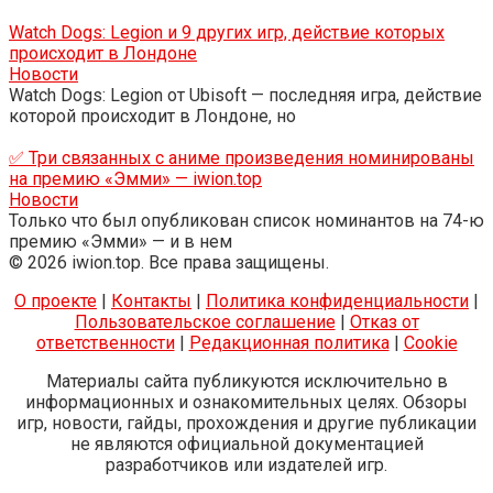
Watch Dogs: Legion и 9 других игр, действие которых
происходит в Лондоне
Новости
Watch Dogs: Legion от Ubisoft — последняя игра, действие
которой происходит в Лондоне, но
✅ Три связанных с аниме произведения номинированы
на премию «Эмми» — iwion.top
Новости
Только что был опубликован список номинантов на 74-ю
премию «Эмми» — и в нем
© 2026 iwion.top. Все права защищены.
О проекте
|
Контакты
|
Политика конфиденциальности
|
Пользовательское соглашение
|
Отказ от
ответственности
|
Редакционная политика
|
Cookie
Материалы сайта публикуются исключительно в
информационных и ознакомительных целях. Обзоры
игр, новости, гайды, прохождения и другие публикации
не являются официальной документацией
разработчиков или издателей игр.