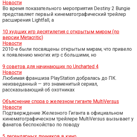
Новости
Во время показательного мероприятия Destiny 2 Bungie
представляет первый кинематографический трейлер
расширения Lightfall, а
10 худших игр десятилетия с открытым миром (по
версии Metacritic)
Новости
2010-е были посвящены открытым мирам, что привело
к появлению многих игр с большими, но
9 советов для начинающих по Uncharted 4
Новости
Любимая франшиза PlayStation добралась до ПК.
неизведанный — это знаменитый сериал,
рассказывающий об охотниках
Объяснение спора о железном гиганте MultiVersus
Новости
Подтверждение Железного Гиганта в официальном
кинематографическом трейлере MultiVersus вызывает у
фанатов беспокойство по поводу
5 легендарных лучников в кино