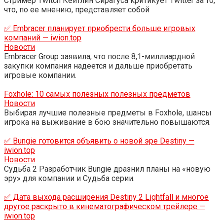
Стример Twitch Кейтлин Сирагуса критикует Twitter за то,
что, по ее мнению, представляет собой
✅ Embracer планирует приобрести больше игровых
компаний — iwion.top
Новости
Embracer Group заявила, что после 8,1-миллиардной
закупки компания надеется и дальше приобретать
игровые компании.
Foxhole: 10 самых полезных полезных предметов
Новости
Выбирая лучшие полезные предметы в Foxhole, шансы
игрока на выживание в бою значительно повышаются.
✅ Bungie готовится объявить о новой эре Destiny —
iwion.top
Новости
Судьба 2 Разработчик Bungie дразнил планы на «новую
эру» для компании и Судьба серии.
✅ Дата выхода расширения Destiny 2 Lightfall и многое
другое раскрыто в кинематографическом трейлере —
iwion.top