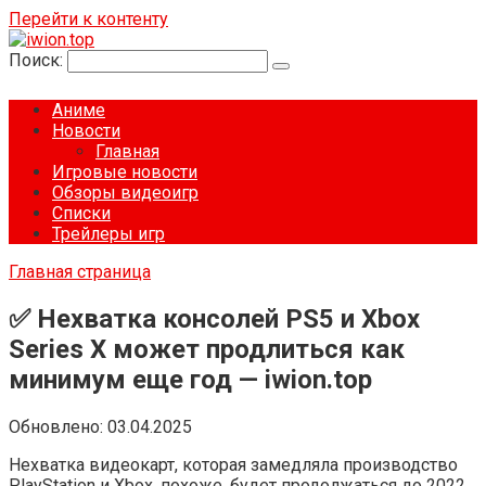
Перейти к контенту
Поиск:
Аниме
Новости
Главная
Игровые новости
Обзоры видеоигр
Списки
Трейлеры игр
Главная страница
✅ Нехватка консолей PS5 и Xbox
Series X может продлиться как
минимум еще год — iwion.top
Обновлено:
03.04.2025
Нехватка видеокарт, которая замедляла производство
PlayStation и Xbox, похоже, будет продолжаться до 2022