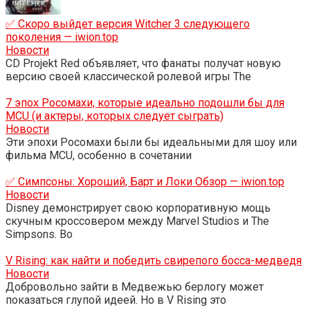
✅ Скоро выйдет версия Witcher 3 следующего
поколения — iwion.top
Новости
CD Projekt Red объявляет, что фанаты получат новую
версию своей классической ролевой игры The
7 эпох Росомахи, которые идеально подошли бы для
MCU (и актеры, которых следует сыграть)
Новости
Эти эпохи Росомахи были бы идеальными для шоу или
фильма MCU, особенно в сочетании
✅ Симпсоны: Хороший, Барт и Локи Обзор — iwion.top
Новости
Disney демонстрирует свою корпоративную мощь
скучным кроссовером между Marvel Studios и The
Simpsons. Во
V Rising: как найти и победить свирепого босса-медведя
Новости
Добровольно зайти в Медвежью берлогу может
показаться глупой идеей. Но в V Rising это