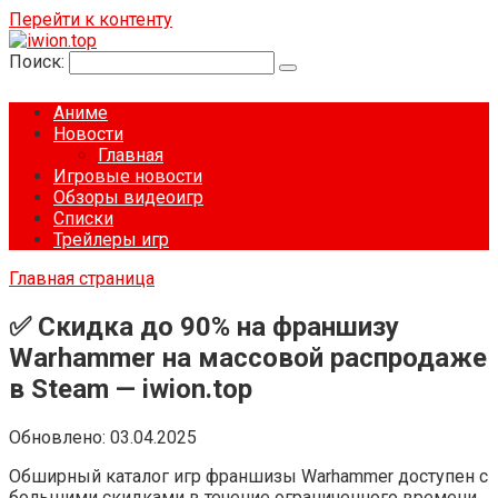
Перейти к контенту
Поиск:
Аниме
Новости
Главная
Игровые новости
Обзоры видеоигр
Списки
Трейлеры игр
Главная страница
✅ Скидка до 90% на франшизу
Warhammer на массовой распродаже
в Steam — iwion.top
Обновлено:
03.04.2025
Обширный каталог игр франшизы Warhammer доступен с
большими скидками в течение ограниченного времени