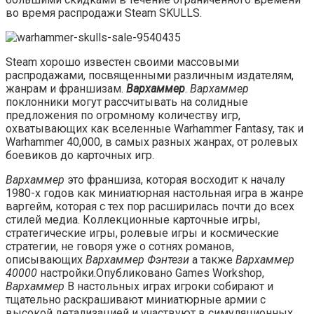
во время распродажи Steam SKULLS.
Steam хорошо известен своими массовыми
распродажами, посвященными различным издателям,
жанрам и франшизам.
Вархаммер
.
Вархаммер
поклонники могут рассчитывать на солидные
предложения по огромному количеству игр,
охватывающих как вселенные Warhammer Fantasy, так и
Warhammer 40,000, в самых разных жанрах, от ролевых
боевиков до карточных игр.
Вархаммер
это франшиза, которая восходит к началу
1980-х годов как миниатюрная настольная игра в жанре
варгейм, которая с тех пор расширилась почти до всех
стилей медиа. Коллекционные карточные игры,
стратегические игры, ролевые игры и космические
стратегии, не говоря уже о сотнях романов,
описывающих
Вархаммер Фэнтези
а также
Вархаммер
40000
настройки.Опубликовано Games Workshop,
Вархаммер
В настольных играх игроки собирают и
тщательно раскрашивают миниатюрные армии с
высокой детализацией и участвуют в симуляционных