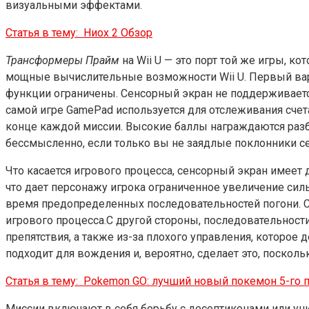
визуальными эффектами.
Статья в тему:
Ниох 2 Обзор
Трансформеры Прайм
на Wii U — это порт той же игры, ко
мощные вычислительные возможности Wii U. Первый вариан
функции ограничены. Сенсорный экран не поддерживается
самой игре GamePad используется для отслеживания счет
конце каждой миссии. Высокие баллы награждаются разб
бессмысленно, если только вы не заядлые поклонники се
Что касается игрового процесса, сенсорный экран имеет
что дает персонажу игрока ограниченное увеличение силы
время предопределенных последовательностей погони. С
игрового процесса.С другой стороны, последовательности
препятствия, а также из-за плохого управления, которое
подходит для вождения и, вероятно, сделает это, посколь
Статья в тему:
Pokemon GO: лучший новый покемон 5-го 
Миссии включают в себя борьбу с десептиконами или ун