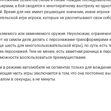
рами, а бой сводится к многократному выстрелу из одног
 Время для них имеет решающее значение, иначе игроки мо
тельской игре игроки, которые не рассчитывают свои соб
овляемого или заменяемого оружия. Неуклюжие, ограничен
ут на самом деле делать с персонажами-трансформерами и
ще шесть для многопользовательской игры), по сути, есть 
и персонажей. Тем не менее, есть заметная разница в пер
озможности воспользоваться преимуществами.
 и в режиме автомобиля на сегментах только для вождени
ая часть игры заключается в том, что она постоянно выв
валом в секунды, а не минуты.