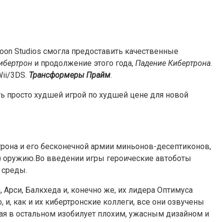
oon Studios смогла предоставить качественные
ибертрон
и продолжение этого года,
Падение Кибертрона
.
Wii/3DS.
Трансформеры Прайм
.
 просто худшей игрой по худшей цене для новой
рона и его бесконечной армии миньонов-десептиконов,
у) оружию.Во введении игры героические автоботы
 среды.
 Арси, Балкхеда и, конечно же, их лидера Оптимуса
и, как и их кибертронские коллеги, все они озвучены
орая в остальном изобилует плохим, ужасным дизайном и