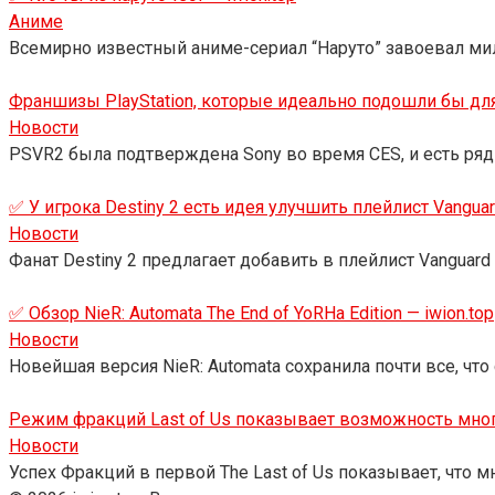
Аниме
Всемирно известный аниме-сериал “Наруто” завоевал ми
Франшизы PlayStation, которые идеально подошли бы дл
Новости
PSVR2 была подтверждена Sony во время CES, и есть ряд
✅ У игрока Destiny 2 есть идея улучшить плейлист Vanguar
Новости
Фанат Destiny 2 предлагает добавить в плейлист Vanguard
✅ Обзор NieR: Automata The End of YoRHa Edition — iwion.top
Новости
Новейшая версия NieR: Automata сохранила почти все, чт
Режим фракций Last of Us показывает возможность мно
Новости
Успех Фракций в первой The Last of Us показывает, что