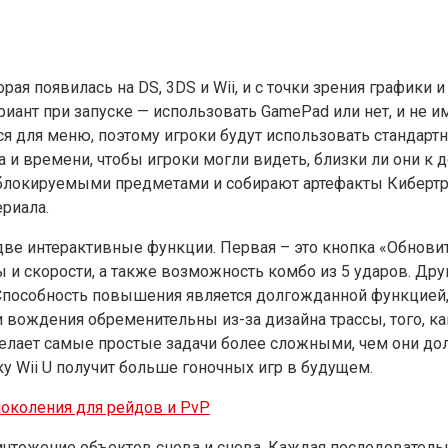
торая появилась на DS, 3DS и Wii, и с точки зрения графики
т при запуске — использовать GamePad или нет, и не имее
 для меню, поэтому игроки будут использовать стандартн
а и времени, чтобы игроки могли видеть, близки ли они к
локируемыми предметами и собирают артефакты Кибертрон
риала.
 две интерактивные функции. Первая – это кнопка «Обнов
 и скорости, а также возможность комбо из 5 ударов. Дру
пособность повышения является долгожданной функцией, 
 вождения обременительны из-за дизайна трассы, того, ка
 делает самые простые задачи более сложными, чем они до
ку Wii U получит больше гоночных игр в будущем.
поколения для рейдов и PvP
ичтожение объектов снова и снова. Каждая последовател