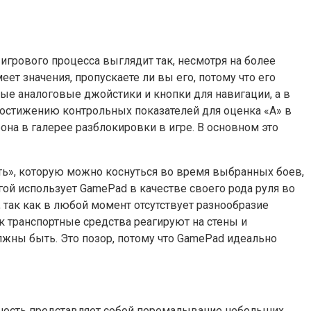
 и игрового процесса выглядит так, несмотря на более
т значения, пропускаете ли вы его, потому что его
ые аналоговые джойстики и кнопки для навигации, а в
 достижению контрольных показателей для оценка «А» в
а в галерее разблокировки в игре. В основном это
ить», которую можно коснуться во время выбранных боев,
гой использует GamePad в качестве своего рода руля во
так как в любой момент отсутствует разнообразие
к транспортные средства реагируют на стены и
лжны быть. Это позор, потому что GamePad идеально
ьность представляет собой перемалывание небольших