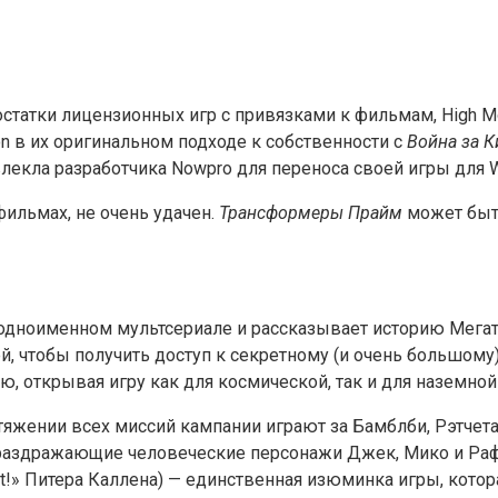
статки лицензионных игр с привязками к фильмам, High M
on в их оригинальном подходе к собственности с
Война за К
ривлекла разработчика Nowpro для переноса своей игры для 
фильмах, не очень удачен.
Трансформеры Прайм
может быть
одноименном мультсериале и рассказывает историю Мегат
, чтобы получить доступ к секретному (и очень большом
, открывая игру как для космической, так и для наземной
яжении всех миссий кампании играют за Бамблби, Рэтчета,
раздражающие человеческие персонажи Джек, Мико и Раф, 
 Out!» Питера Каллена) — единственная изюминка игры, кот