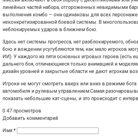
линейных частей набора, отгороженных невидимыми барье
выполнения комбо — они одинаковы для всех персонажей.
неконкретизированной боевой системы. В многопользова
неблокируемых ударов в ближнем бою.
Здесь нет системы прогресса, нет разблокируемого, обн
бою и вождении усугубляются тем, как мало игроков мог
ИИ). У каждого из пяти основных игровых героев (есть е
дальнего боя, отличающиеся только анимацией и моделям
дизайн уровней и закрытые области не дают игрокам в
Игроки не могут смотреть вверх или вниз в режиме бота
автомобиля и рулевым управлением.Самая разочаровывающ
показать небольшие кат-сцены, и это происходит с интер
0
47 просмотров
Добавить комментарий
Имя
*