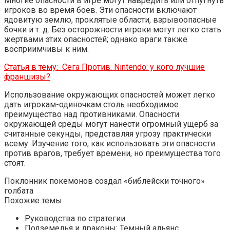
Многие опасности в игре могут навредить или отпугнуть
игроков во время боев. Эти опасности включают
ядовитую землю, проклятые области, взрывоопасные
бочки и т. д. Без осторожности игроки могут легко стать
жертвами этих опасностей; однако враги также
восприимчивы к ним.
Статья в тему:
Сега Против. Nintendo: у кого лучшие
франшизы?
Использование окружающих опасностей может легко
дать игрокам-одиночкам столь необходимое
преимущество над противниками. Опасности
окружающей среды могут нанести огромный ущерб за
считанные секунды, представляя угрозу практически
всему. Изучение того, как использовать эти опасности
против врагов, требует времени, но преимущества того
стоят.
Поклонник покемонов создал «библейски точного»
голбата
Похожие темы
Руководства по стратегии
Подземелья и драконы: Темный альянс