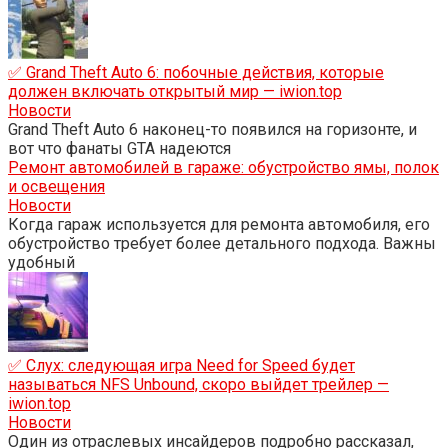
✅ Grand Theft Auto 6: побочные действия, которые
должен включать открытый мир — iwion.top
Новости
Grand Theft Auto 6 наконец-то появился на горизонте, и
вот что фанаты GTA надеются
Ремонт автомобилей в гараже: обустройство ямы, полок
и освещения
Новости
Когда гараж используется для ремонта автомобиля, его
обустройство требует более детального подхода. Важны
удобный
✅ Слух: следующая игра Need for Speed ​​будет
называться NFS Unbound, скоро выйдет трейлер —
iwion.top
Новости
Один из отраслевых инсайдеров подробно рассказал,