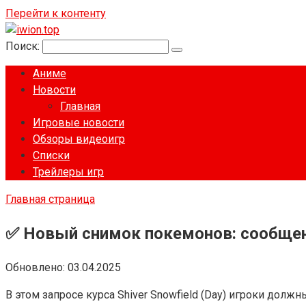
Перейти к контенту
Поиск:
Аниме
Новости
Главная
Игровые новости
Обзоры видеоигр
Списки
Трейлеры игр
Главная страница
✅ Новый снимок покемонов: сообщение
Обновлено:
03.04.2025
В этом запросе курса Shiver Snowfield (Day) игроки долж