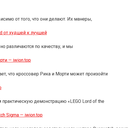
симо от того, что они делают. Их манеры,
d от худшей к лучшей
ьно различаются по качеству, и мы
ти — iwion.top
ает, что кроссовер Рика и Морти может произойти
p
нам практическую демонстрацию «LEGO Lord of the
h Sigma — iwion.top