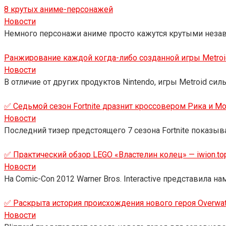
8 крутых аниме-персонажей
Новости
Немного персонажи аниме просто кажутся крутыми незави
Ранжирование каждой когда-либо созданной игры Metroi
Новости
В отличие от других продуктов Nintendo, игры Metroid сил
✅ Седьмой сезон Fortnite дразнит кроссовером Рика и Мор
Новости
Последний тизер предстоящего 7 сезона Fortnite показыв
✅ Практический обзор LEGO «Властелин колец» — iwion.to
Новости
На Comic-Con 2012 Warner Bros. Interactive представила 
✅ Раскрыта история происхождения нового героя Overwatc
Новости