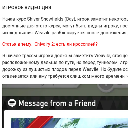
ИГРОВОЕ ВИДЕО ДНЯ
Начав курс Shiver Snowfields (Day), игрок заметит некотор
доступные для этого курса, могут быть видны игроку, по
исследования. Weavile разблокируется после достижения 
Статья в тему:
Chivalry 2: есть ли кроссплей?
В начале трассы игроки должны заметить Weavile, стоящег
расположенному дальше по пути, но перед туннелем. Игр
дорожку из пушистых плодов перед Weavile. Но будьте о
отвлекается или ему требуется слишком много времени, ч