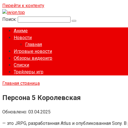
Перейти к контенту
Поиск:
Аниме
Новости
Главная
Игровые новости
Обзоры видеоигр
Списки
Трейлеры игр
Главная страница
Персона 5 Королевская
Обновлено:
03.04.2025
— это JRPG, разработанная Atlus и опубликованная Sony