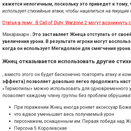
кажется нелогичным, поскольку это приведет к тому, 
использует стихийные атаки, чтобы нацелиться на текущие 
Статья в тему:
В Call of Duty: Warzone 2 могут возникну
Макаракарн
. Это заставляет Жнеца отступать от сво
увеличения урона. В результате игроки могут воспольз
когда он использует Мегидолаон для смягчения урона
Жнец отказывается использовать другие стихи
, вместо этого он будет бесконечно повторять атаку и к
эффекта) позволяет довольно легко продолжать насту
«Термопилы» можно использовать для одновременного уси
позволяет каждому члену группы без проблем обрушиват
При поражении Жнец иногда роняет аксессуар Боже
что вдвое уменьшает весь получаемый урон
персонажем, оснащенным им. Первая победа над Жн
Персона 5 Королевская