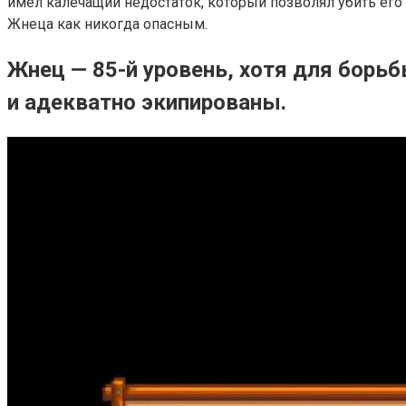
имел калечащий недостаток, который позволял убить ег
Жнеца как никогда опасным.
Жнец — 85-й уровень, хотя для борьб
и адекватно экипированы.