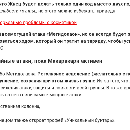
что Жнец будет делать только один ход вместо двух по
слабости группы.
, но этого можно избежать, приведя
ть серьезные проблемы с косметикой
ей всемогущей атаки «Мегидолаон», но он всегда будет
оваться ходом, который он тратит на зарядку, чтобы уси
.
С
йные атаки, пока Макаракарн активен
омбо Мегидолаона.
Регулярное исцеление (желательно с 
пление, сохраняя при этом жизнь группе.
Из-за того, чт
ления атаки, защиты и ловкости всей группы. В то же вр
ь на него свои самые мощные атаки.
ственная колонна,
ецом также откроет трофей «Уникальный бунтарь».