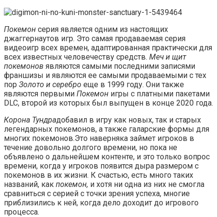
Покемон
серия является одним из настоящих
джаггернаутов игр. Это самая продаваемая серия
видеоигр всех времен, адаптированная практически для
всех известных человечеству средств.
Меч и щит
покемонов
являются самыми последними записями
франшизы и являются ее самыми продаваемыми с тех
пор
Золото и серебро
еще в 1999 году. Они также
являются первыми
Покемон
игры с платными пакетами
DLC, второй из которых был выпущен в конце 2020 года.
Корона Тундра
добавил в игру как новых, так и старых
легендарных покемонов, а также галарские формы для
многих покемонов.Это наверняка займет игроков в
течение довольно долгого времени, но пока не
объявлено о дальнейшем контенте, и это только вопрос
времени, когда у игроков появится дыра размером с
покемонов в их жизни. К счастью, есть много таких
названий, как
покемон,
и хотя ни одна из них не смогла
сравниться с серией с точки зрения успеха, многие
приблизились к ней, когда дело доходит до игрового
процесса.