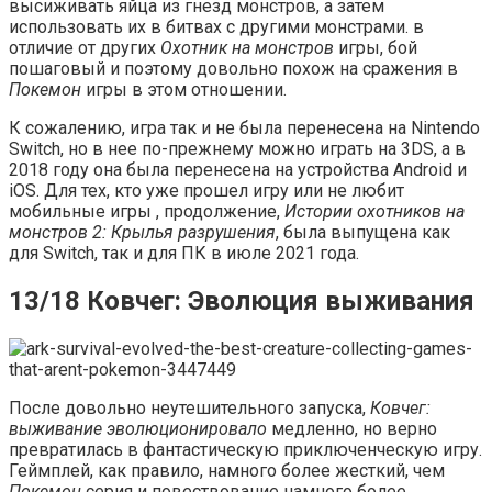
высиживать яйца из гнезд монстров, а затем
использовать их в битвах с другими монстрами. в
отличие от других
Охотник на монстров
игры, бой
пошаговый и поэтому довольно похож на сражения в
Покемон
игры в этом отношении.
К сожалению, игра так и не была перенесена на Nintendo
Switch, но в нее по-прежнему можно играть на 3DS, а в
2018 году она была перенесена на устройства Android и
iOS. Для тех, кто уже прошел игру или не любит
мобильные игры , продолжение,
Истории охотников на
монстров 2: Крылья разрушения
, была выпущена как
для Switch, так и для ПК в июле 2021 года.
13/18 Ковчег: Эволюция выживания
После довольно неутешительного запуска,
Ковчег:
выживание эволюционировало
медленно, но верно
превратилась в фантастическую приключенческую игру.
Геймплей, как правило, намного более жесткий, чем
Покемон
серия и повествование намного более