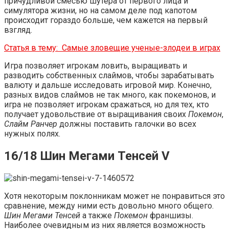
причудливой смесью шутера от первого лица и
симулятора жизни, но на самом деле под капотом
происходит гораздо больше, чем кажется на первый
взгляд.
Статья в тему:
Самые зловещие ученые-злодеи в играх
Игра позволяет игрокам ловить, выращивать и
разводить собственных слаймов, чтобы зарабатывать
валюту и дальше исследовать игровой мир. Конечно,
разных видов слаймов не так много, как покемонов, и
игра не позволяет игрокам сражаться, но для тех, кто
получает удовольствие от выращивания своих
Покемон
,
Слайм Ранчер
должны поставить галочки во всех
нужных полях.
16/18 Шин Мегами Тенсей V
Хотя некоторым поклонникам может не понравиться это
сравнение, между ними есть довольно много общего.
Шин Мегами Тенсей
а также
Покемон
франшизы.
Наиболее очевидным из них является возможность