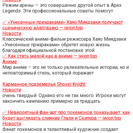
Режим арены — это совершенно другой опыт в Apex
Legends. Эти профессиональные советы помогут
✅ «Унесенные призраками» Хаяо Миядзаки получают
сценическую адаптацию — iwion.top
Новости
Классический аниме-фильм режиссера Хаяо Миядзаки
«Унесенные призраками» обретет новую жизнь
благодаря официальной постановке этой
✅ Как стать милой как в аниме — iwion.top
Аниме
Мир аниме – это не только увлекательные истории, но и
неповторимый стиль, который поражает
Карманное подземелье Shovel Knight
Новости
очень твердый. Однако его не так много. Игроки могут
закончить кампанию примерно за тридцать
✅ Невероятный фан-арт про покемонов показывает, как
будет выглядеть слияние Глали и Скитера — iwion.top
Новости
Фанат покемонов и талантливый художник создает