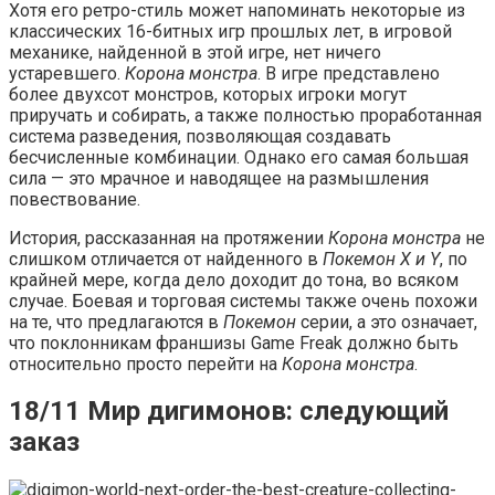
Хотя его ретро-стиль может напоминать некоторые из
классических 16-битных игр прошлых лет, в игровой
механике, найденной в этой игре, нет ничего
устаревшего.
Корона монстра
. В игре представлено
более двухсот монстров, которых игроки могут
приручать и собирать, а также полностью проработанная
система разведения, позволяющая создавать
бесчисленные комбинации. Однако его самая большая
сила — это мрачное и наводящее на размышления
повествование.
История, рассказанная на протяжении
Корона монстра
не
слишком отличается от найденного в
Покемон X и Y
, по
крайней мере, когда дело доходит до тона, во всяком
случае. Боевая и торговая системы также очень похожи
на те, что предлагаются в
Покемон
серии, а это означает,
что поклонникам франшизы Game Freak должно быть
относительно просто перейти на
Корона монстра
.
18/11 Мир дигимонов: следующий
заказ