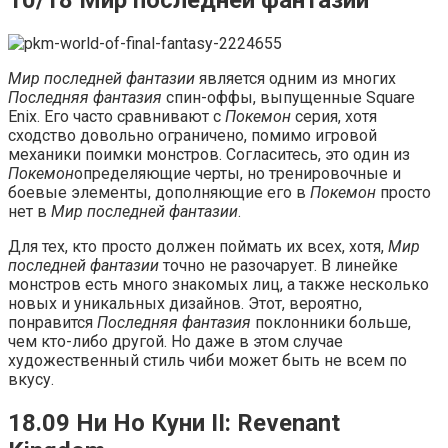
10/18 Мир последней фантазии
Мир последней фантазии
является одним из многих
Последняя фантазия
спин-оффы, выпущенные Square
Enix. Его часто сравнивают с
Покемон
серия, хотя
сходство довольно ограничено, помимо игровой
механики поимки монстров. Согласитесь, это один из
Покемон
определяющие черты, но тренировочные и
боевые элементы, дополняющие его в
Покемон
просто
нет в
Мир последней фантазии
.
Для тех, кто просто должен поймать их всех, хотя,
Мир
последней фантазии
точно не разочарует. В линейке
монстров есть много знакомых лиц, а также несколько
новых и уникальных дизайнов. Этот, вероятно,
понравится
Последняя фантазия
поклонники больше,
чем кто-либо другой. Но даже в этом случае
художественный стиль чиби может быть не всем по
вкусу.
18.09 Ни Но Куни II: Revenant