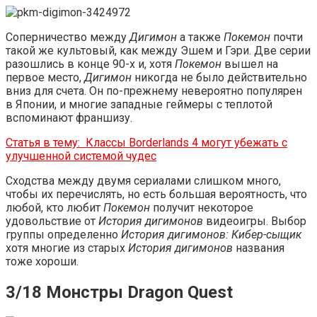
Соперничество между
Дигимон
а также
Покемон
почти
такой же культовый, как между Эшем и Гэри. Две серии
разошлись в конце 90-х и, хотя
Покемон
вышел на
первое место,
Дигимон
никогда не было действительно
вниз для счета. Он по-прежнему невероятно популярен
в Японии, и многие западные геймеры с теплотой
вспоминают франшизу.
Статья в тему:
Классы Borderlands 4 могут убежать с
улучшенной системой чудес
Сходства между двумя сериалами слишком много,
чтобы их перечислять, но есть большая вероятность, что
любой, кто любит
Покемон
получит некоторое
удовольствие от
История дигимонов
видеоигры. Выбор
группы определенно
История дигимонов: Кибер-сыщик
хотя многие из старых
История дигимонов
названия
тоже хороши.
3/18 Монстры Dragon Quest