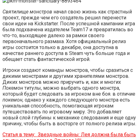
Святилище монстров
начал свою жизнь как страстный
проект, прежде чем его создатель решил перенести
свои идеи на Kickstarter. После успешной кампании игра
была подхвачена издателем Team17 и превратилась во
что-то, выходящее далеко за рамки своего
первоначального размаха. Хотя официальный релиз
игры состоится только в декабре, она доступна в
качестве раннего доступа в Steam чуть больше года и
обещает стать фантастической игрой.
Игроки создают команды монстров, чтобы сразиться с
дикими монстрами и другими хранителями монстров.
Диких монстров можно приручить и, как и многих
Покемон
титулы, можно выбрать одного монстра,
который будет следовать за игроком вне боя. в отличие
покемон,
однако у каждого следующего монстра есть
уникальная способность, помогающая игрокам
путешествовать по игровому миру. Это добавляет
новый слой глубины к механике следования и еще одну
причину, чтобы быть в восторге от полного релиза игры.
Статья в тему:
Звездные войны: Лея должна была быть