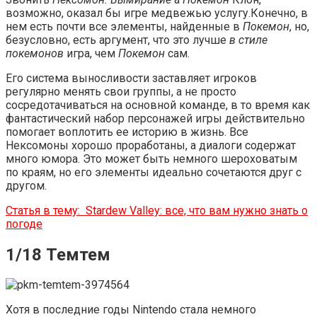
возможно, оказал бы игре медвежью услугу.Конечно, в
нем есть почти все элементы, найденные в
Покемон
, но,
безусловно, есть аргумент, что это лучше
в стиле
покемонов
игра, чем
Покемон
сам.
Его система выносливости заставляет игроков
регулярно менять свои группы, а не просто
сосредотачиваться на основной команде, в то время как
фантастический набор персонажей игры действительно
помогает воплотить ее историю в жизнь. Все
Нексомоны хорошо проработаны, а диалоги содержат
много юмора. Это может быть немного шероховатым
по краям, но его элементы идеально сочетаются друг с
другом.
Статья в тему:
Stardew Valley: все, что вам нужно знать о
погоде
1/18 Темтем
Хотя в последние годы Nintendo стала немного