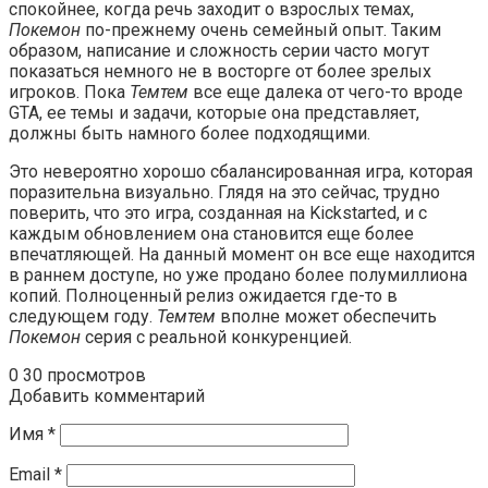
спокойнее, когда речь заходит о взрослых темах,
Покемон
по-прежнему очень семейный опыт. Таким
образом, написание и сложность серии часто могут
показаться немного не в восторге от более зрелых
игроков. Пока
Темтем
все еще далека от чего-то вроде
GTA, ее темы и задачи, которые она представляет,
должны быть намного более подходящими.
Это невероятно хорошо сбалансированная игра, которая
поразительна визуально. Глядя на это сейчас, трудно
поверить, что это игра, созданная на Kickstarted, и с
каждым обновлением она становится еще более
впечатляющей. На данный момент он все еще находится
в раннем доступе, но уже продано более полумиллиона
копий. Полноценный релиз ожидается где-то в
следующем году.
Темтем
вполне может обеспечить
Покемон
серия с реальной конкуренцией.
0
30 просмотров
Добавить комментарий
Имя
*
Email
*