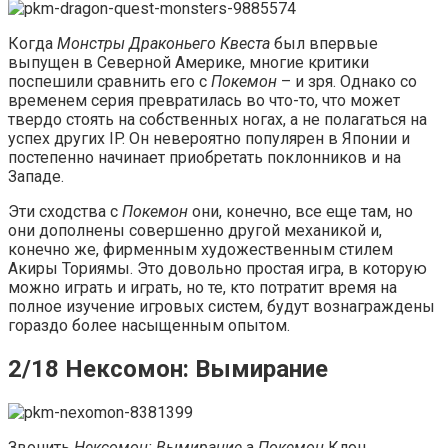
Когда
Монстры Драконьего Квеста
был впервые
выпущен в Северной Америке, многие критики
поспешили сравнить его с
Покемон
– и зря. Однако со
временем серия превратилась во что-то, что может
твердо стоять на собственных ногах, а не полагаться на
успех других IP. Он невероятно популярен в Японии и
постепенно начинает приобретать поклонников и на
Западе.
Эти сходства с
Покемон
они, конечно, все еще там, но
они дополнены совершенно другой механикой и,
конечно же, фирменным художественным стилем
Акиры Ториямы. Это довольно простая игра, в которую
можно играть и играть, но те, кто потратит время на
полное изучение игровых систем, будут вознаграждены
гораздо более насыщенным опытом.
2/18 Нексомон: Вымирание
Звонить
Нексомон: Вымирание
а
Покемон
Клон,