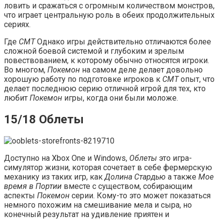
ловить и сражаться с огромным количеством монстров,
что играет центральную роль в обеих продолжительных
сериях.
Где
СМТ
Однако игры действительно отличаются более
сложной боевой системой и глубоким и зрелым
повествованием, к которому обычно относятся игроки.
Во многом,
Покемон
на самом деле делает довольно
хорошую работу по подготовке игроков к
СМТ
опыт, что
делает последнюю серию отличной игрой для тех, кто
любит
Покемон
игры, когда они были моложе.
15/18 Облеты
Доступно на Xbox One и Windows,
Облеты
это игра-
симулятор жизни, которая сочетает в себе фермерскую
механику из таких игр, как
Долина Стардью
а также
Мое
время в Портии
вместе с существом, собирающим
аспекты
Покемон
серии. Кому-то это может показаться
немного похожим на смешивание мела и сыра, но
конечный результат на удивление приятен и