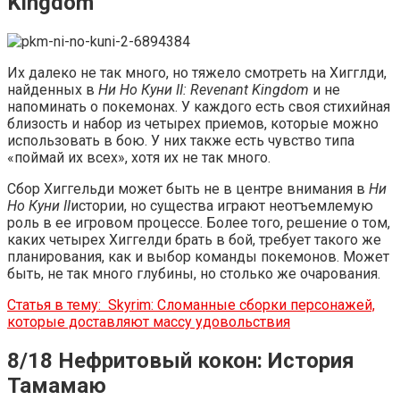
Kingdom
Их далеко не так много, но тяжело смотреть на Хигглди,
найденных в
Ни Но Куни II: Revenant Kingdom
и не
напоминать о покемонах. У каждого есть своя стихийная
близость и набор из четырех приемов, которые можно
использовать в бою. У них также есть чувство типа
«поймай их всех», хотя их не так много.
Сбор Хиггельди может быть не в центре внимания в
Ни
Но Куни II
истории, но существа играют неотъемлемую
роль в ее игровом процессе. Более того, решение о том,
каких четырех Хиггелди брать в бой, требует такого же
планирования, как и выбор команды покемонов. Может
быть, не так много глубины, но столько же очарования.
Статья в тему:
Skyrim: Сломанные сборки персонажей,
которые доставляют массу удовольствия
8/18 Нефритовый кокон: История
Тамамаю